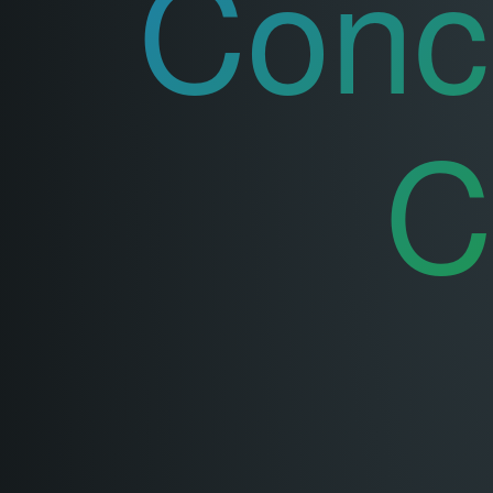
Conc
C